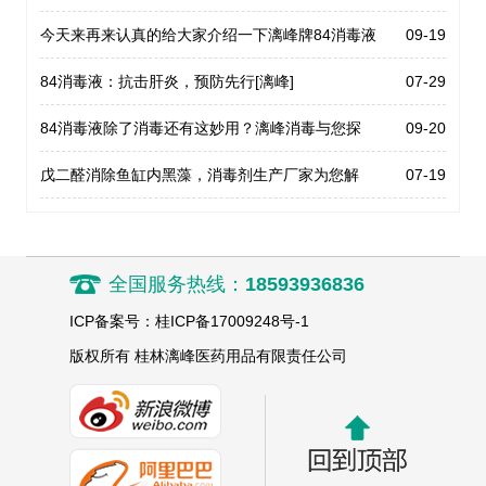
今天来再来认真的给大家介绍一下漓峰牌84消毒液
09-19
84消毒液：抗击肝炎，预防先行[漓峰]
07-29
84消毒液除了消毒还有这妙用？漓峰消毒与您探
09-20
寻！
戊二醛消除鱼缸内黑藻，消毒剂生产厂家为您解
07-19
忧！
全国服务热线：
18593936836
ICP备案号：桂ICP备17009248号-1
版权所有 桂林漓峰医药用品有限责任公司