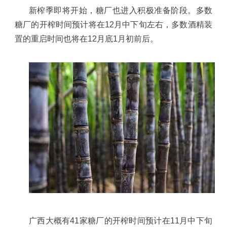
新榨季即将开始，糖厂也进入积极准备阶段。多数
糖厂的开榨时间预计将在
12
月中下旬左右，多数酒精装
置的重启时间也将在
12
月底
1
月初前后。
广西大概有
41
家糖厂的开榨时间预计在
11
月中下旬