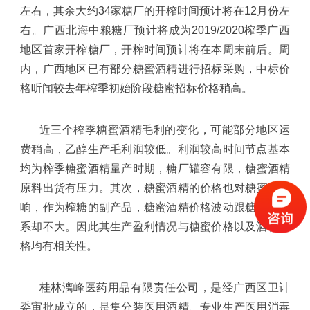
左右，其余大约
34
家糖厂的开榨时间预计将在
12
月份左
右。广西北海中粮糖厂预计将成为
2019/2020
榨季广西
地区首家开榨糖厂，开榨时间预计将在本周末前后。周
内，广西地区已有部分糖蜜
酒精
进行招标采购，中标价
格听闻较去年榨季初始阶段糖蜜招标价格稍高。
近三个榨季糖蜜
酒精
毛利的变化，可能部分地区运
费稍高，乙醇生产毛利润较低。利润较高时间节点基本
均为榨季糖蜜
酒精
量产时期，糖厂罐容有限，糖蜜
酒精
原料出货有压力。其次，糖蜜
酒精
的价格也对糖蜜有影
响，作为榨糖的副产品，糖蜜
酒精
价格波动跟糖价的关
系却不大。因此其生产盈利情况与糖蜜价格以及
酒精
价
格均有相关性。
桂林漓峰医药用品有限责任公司，是经广西区卫计
委审批成立的，是集分装医用酒精、专业生产医用消毒