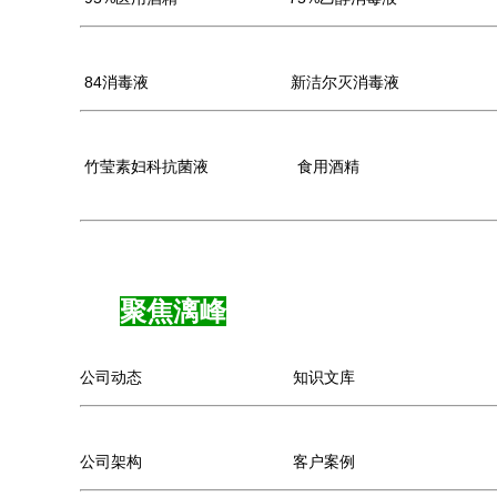
84消毒液
新洁尔灭消毒液
竹莹素妇科抗菌液
食用酒
精
聚焦漓峰
公司动态
知识文库
公司架构
客户案例