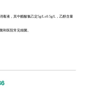
，其中醋酸氯己定5g/L±0.5g/L，乙醇含量
菌和医院常见细菌。
36