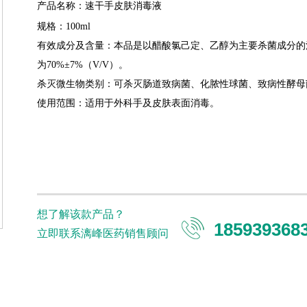
产品名称：速干手皮肤消毒液
规格：100ml
有效成分及含量：本品是以醋酸氯己定、乙醇为主要杀菌成分的消毒液
为70%±7%（V/V）。
杀灭微生物类别：可杀灭肠道致病菌、化脓性球菌、致病性酵母
使用范围：适用于外科手及皮肤表面消毒。
想了解该款产品？
185939368
立即联系漓峰医药销售顾问