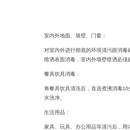
室
内外
地面、墙壁、门窗：
对室内外进行彻底的环境清污
跟
消毒
喷洒表面消毒，室内外墙壁喷洒必须
餐具
饮具
消毒：
将餐具
饮具
清洗后，首选煮沸消毒
1
水洗净
。
生活用品：
家具、玩具
、办公用品等清污后，用