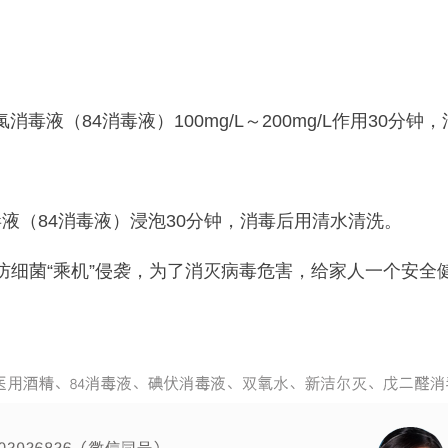
氯消毒液
（84消毒液）
100mg/L～200mg/L作用3
毒
液
（84消毒液）
浸泡
30分钟，消毒后用清水清洗
。
防细菌
“乘机”侵袭，为了消灭病毒危害，给家人一个安全