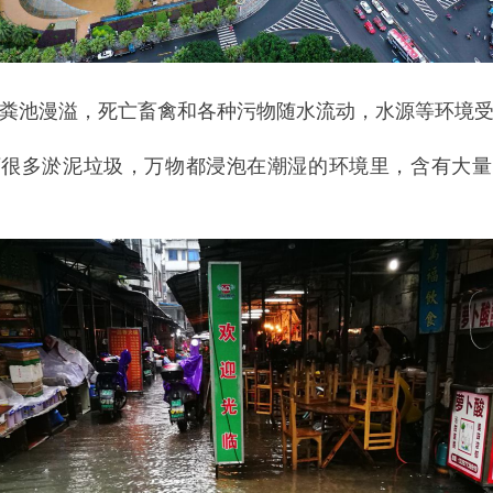
粪池漫溢，死亡畜禽和各种污物随水流动，水源等环境
下很多淤泥垃圾，万物都浸泡在潮湿的环境里，含有大量