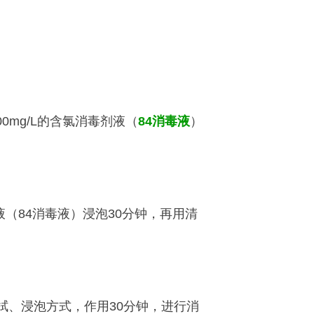
000mg/L的含氯消毒剂
液（
84消毒液
）
液
（84消毒液）
浸泡30
分钟，再用清
拭、浸泡方式，作用
30分钟，进行消