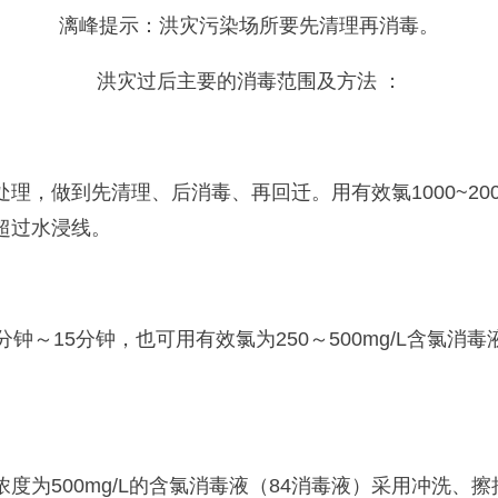
漓峰提示：
洪灾污染场所要先清理再消毒。
洪
灾
过后
主要
的
消毒范围及方法
：
处理
，
做到先清理、后消毒、再回迁。
用有效氯
1000~2
超过水浸线。
0分钟～15分钟，也可用有效氯为250～500mg/L含氯消毒
浓度为
500mg/L的
含氯消毒液
（84消毒液）
采用冲洗、擦